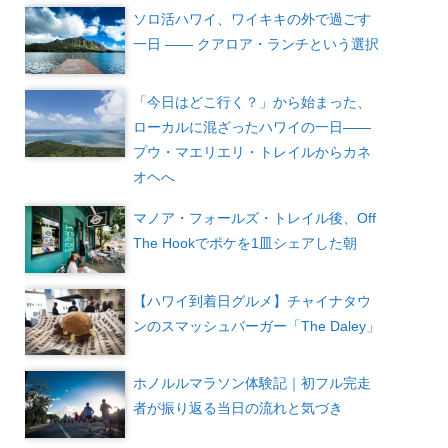
ソロ活ハワイ、ワイキキの外で過ごす
一日 —— クアロア・ランチという選択
「今日はどこ行く？」から始まった、
ローカルに混ざったハワイの一日――
プウ・マエリエリ・トレイルからカネ
オヘへ
マノア・フォールズ・トレイル後、Off
The Hookでポケを1皿シェアした朝
【ハワイ到着日グルメ】チャイナタウ
ンのスマッシュバーガー「The Daley」
ホノルルマラソン体験記｜初フル完走
者が振り返る当日の流れと気づき