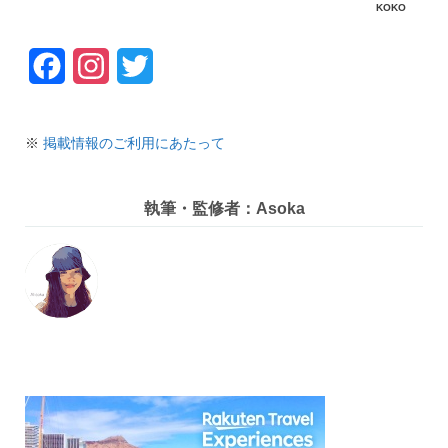
KOKO
F
I
T
a
n
w
c
s
i
※
掲載情報のご利用にあたって
e
t
t
執筆・監修者：Asoka
b
a
t
o
g
e
o
r
r
k
a
m