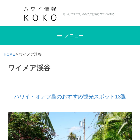
コ
ン
テ
ン
メニュー
ツ
へ
ス
HOME
>
ワイメア渓谷
キ
ワイメア渓谷
ッ
プ
ハワイ・オアフ島のおすすめ観光スポット13選