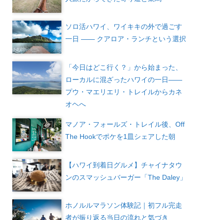
ソロ活ハワイ、ワイキキの外で過ごす
一日 —— クアロア・ランチという選択
「今日はどこ行く？」から始まった、
ローカルに混ざったハワイの一日――
プウ・マエリエリ・トレイルからカネ
オヘへ
マノア・フォールズ・トレイル後、Off
The Hookでポケを1皿シェアした朝
【ハワイ到着日グルメ】チャイナタウ
ンのスマッシュバーガー「The Daley」
ホノルルマラソン体験記｜初フル完走
者が振り返る当日の流れと気づき