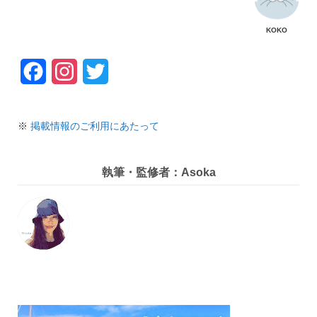
KOKO
F
I
T
a
n
w
c
s
i
※
掲載情報のご利用にあたって
e
t
t
執筆・監修者：Asoka
b
a
t
o
g
e
o
r
r
k
a
m