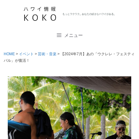
コ
ン
テ
ン
メニュー
ツ
へ
ス
HOME
>
イベント
>
芸術・音楽
>
【2024年7月】あの「ウクレレ・フェスティ
バル」が復活！
キ
ッ
プ