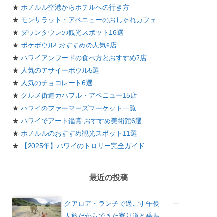
★
ホノルル空港からホテルへの行き方
★
モンサラット・アベニューのおしゃれカフェ
★
ダウンタウンの観光スポット16選
★
ポケボウル! おすすめの人気6店
★
ハワイアンフードの食べ方とおすすめ7店
★
人気のアサイーボウル5選
★
人気のチョコレート6選
★
グルメ街道カパフル・アベニュー15店
★
ハワイのファーマーズマーケット一覧
★
ハワイでアート鑑賞 おすすめ美術館6選
★
ホノルルのおすすめ観光スポット11選
★
【2025年】ハワイのトロリー完全ガイド
最近の投稿
クアロア・ランチで過ごす午後——一
人旅だからできた寄り道と乗馬