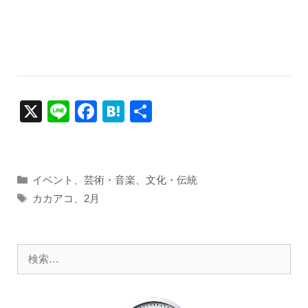
X
Li
F
H
共
n
a
at
有
e
c
e
e
n
カ
イベント
、
芸術・音楽
、
文化・伝統
テ
b
a
タ
カカアコ
、
2月
ゴ
グ
o
リ
o
ー
検
k
索: