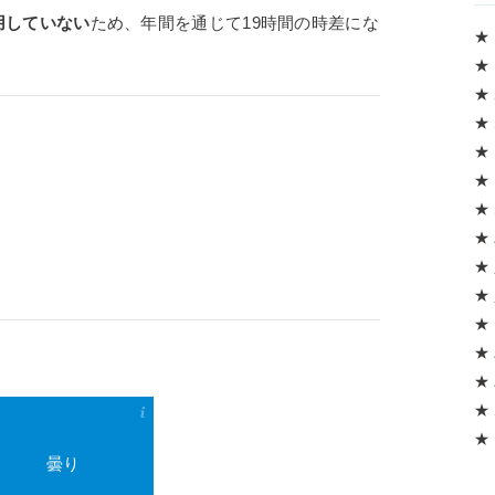
用していない
ため、年間を通じて19時間の時差にな
★
★
★
★
★
★
★
★
★
★
★
★
★
★
★
曇り