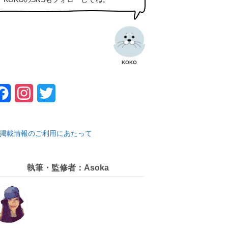
KOKO
F
I
T
a
n
w
c
s
i
掲載情報のご利用にあたって
e
t
t
b
a
t
執筆・監修者：Asoka
o
g
e
o
r
r
k
a