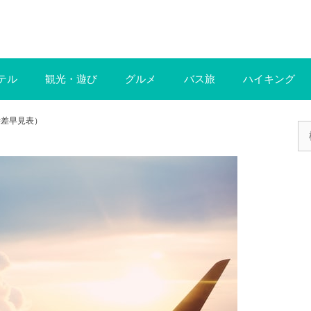
テル
観光・遊び
グルメ
バス旅
ハイキング
時差早見表）
検
索: