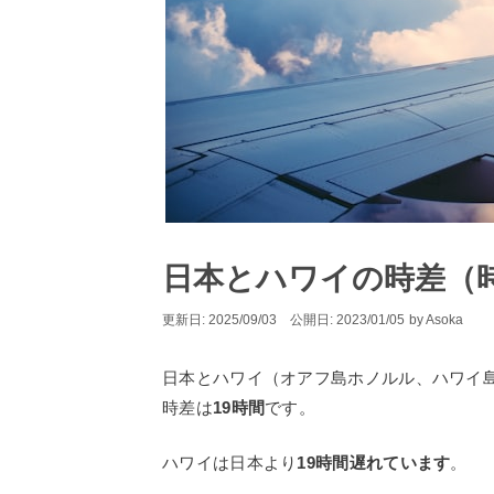
日本とハワイの時差（
2025/09/03
2023/01/05
by
Asoka
日本とハワイ（オアフ島ホノルル、ハワイ
時差は
19時間
です。
ハワイは日本より
19時間遅れています
。