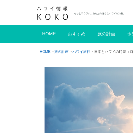
コ
ン
テ
ン
HOME
おすすめ
旅の計画
ホ
ツ
へ
ス
HOME
>
旅の計画
>
ハワイ旅行
>
日本とハワイの時差（
キ
ッ
プ