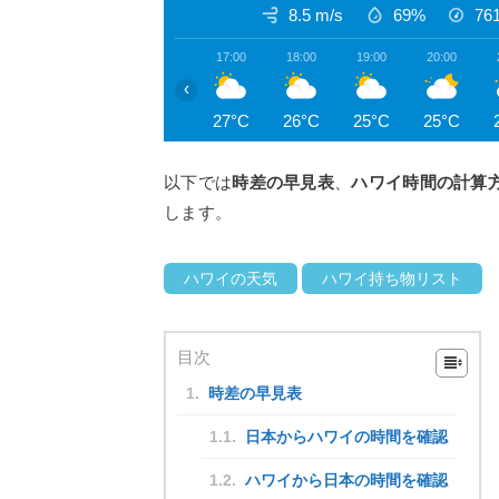
8.5 m/s
69%
76
17:00
18:00
19:00
20:00
‹
27°C
26°C
25°C
25°C
以下では
時差の早見表
、
ハワイ時間の計算
します。
ハワイの天気
ハワイ持ち物リスト
目次
時差の早見表
日本からハワイの時間を確認
ハワイから日本の時間を確認