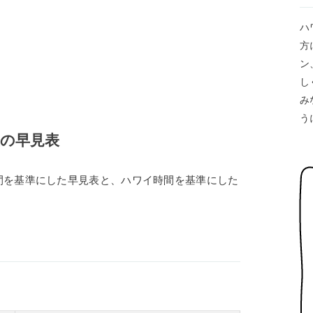
ハ
方
ン
し
み
う
差の早見表
間を基準にした早見表と、ハワイ時間を基準にした