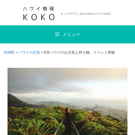
コ
ン
テ
ン
メニュー
ツ
へ
ス
HOME
>
ハワイの天気
>
8月ハワイのお天気と持ち物、イベント情報
キ
ッ
プ