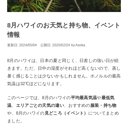
8月ハワイのお天気と持ち物、イベント
情報
2024/05/04
2020/02/24
by
Asoka
8月のハワイは、日本の夏と同じく、日差しの強い日が続
きます。ただ、日中の湿度がそれほど高くないので、蒸し
暑く感じることは少ないかもしれません。ホノルルの最高
気温は32℃ほどになります。
このページでは、8月のハワイの
平均最高気温
や
最低気
温
、
エリアごとの天気の違い
、おすすめの
服装・持ち物
や、8月のハワイの
見どころ（イベント）
についてまとめ
ました。